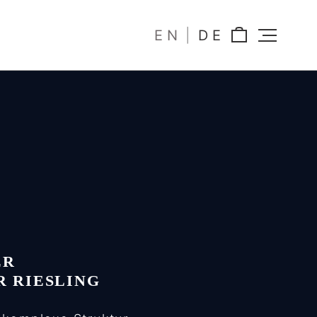
EN
DE
ER
 RIESLING